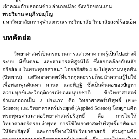
เจ้าคณะตำบลดอนช้าง อำเภอเมือง จังหวัดขอนแก่น
พระวิมาน คมฺภีรปญฺโญ
มหาวิทยาลัยมหาจุฬาลงกรณราชวิทยาลัย วิทยาลัยสงฆ์ร้อยเอ็ด
บทคัดย่อ
วิทยาศาสตร์เป็นกระบวนการแสวงหาความรู้เป็นไปอย่างมี
ระบบ มีขั้นตอน และสามารถพิสูจน์ได้ ซึ่งสอดคล้องกับหลัก
อริยสัจ 4 ในพระพุทธศาสนา โดยอริยสัจ 4 จะไปสู่ความหลุดพ้น
(นิพพาน) แต่วิทยาศาสตร์ที่ขาดกุศลธรรมก็จะนำความรู้ไปใช้
เพื่อพอกพูนตัณหา มานะ และทิฏฐิ ซึ่งเป็นต้นตอของปัญหา
ความทุกข์และวิกฤติการณ์ของมนุษยชาติ ซึ่งวิทยาศาสตร์
จำแนกออกเป็น 2 ประเภท คือ วิทยาศาสตร์บริสุทธิ์ (Pure
Science) และวิทยาศาสตร์ประยุกต์ (Applied Science) โดยฐานคิด
พระพุทธศาสนาต่อวิทยาศาสตร์บริสุทธิ์ คือ การไม่ให้
วิทยาศาสตร์ครอบงำพุทธ การใช้วิทยาศาสตร์บริสุทธิ์มาพัฒนา
ให้จิตบริสุทธิ์ และการชี้ทางให้กับวิทยาศาสตร์ ส่วนฐานคิด