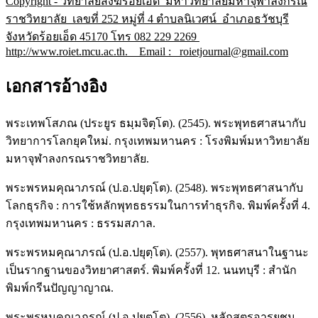
Copyright - วิทยาลัยสงฆ์ร้อยเอ็ด มหาวิทยาลัยมหาจุฬาลงกรณ
ราชวิทยาลัย เลขที่ 252 หมู่ที่ 4 ตำบลนิเวศน์ อำเภอธวัชบุรี
จังหวัดร้อยเอ็ด 45170 โทร 082 229 2269
http://www.roiet.mcu.ac.th. Email : roietjournal@gmail.com
เอกสารอ้างอิง
พระเทพโสภณ (ประยูร ธมฺมจิตฺโต). (2545). พระพุทธศาสนากับ
วิทยาการโลกยุคใหม่. กรุงเทพมหานคร : โรงพิมพ์มหาวิทยาลัย
มหาจุฬาลงกรณราชวิทยาลัย.
พระพรหมคุณาภรณ์ (ป.อ.ปยุตฺโต). (2548). พระพุทธศาสนากับ
โลกธุรกิจ : การใช้หลักพุทธธรรมในการทำธุรกิจ. พิมพ์ครั้งที่ 4.
กรุงเทพมหานคร : ธรรมสภาล.
พระพรหมคุณาภรณ์ (ป.อ.ปยุตฺโต). (2557). พุทธศาสนาในฐานะ
เป็นรากฐานของวิทยาศาสตร์. พิมพ์ครั้งที่ 12. นนทบุรี : สำนัก
พิมพ์กรีนปัญญาญาณ.
พระพรหมคุณาภรณ์ (ป.อ.ปยุตฺโต). (2556). หลักสูตรอารยชน.