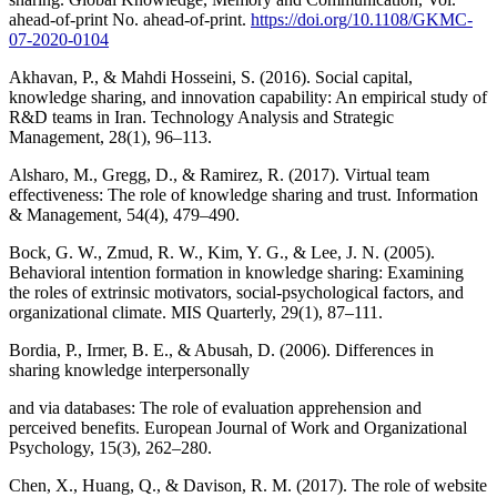
ahead-of-print No. ahead-of-print.
https://doi.org/10.1108/GKMC-
07-2020-0104
Akhavan, P., & Mahdi Hosseini, S. (2016). Social capital,
knowledge sharing, and innovation capability: An empirical study of
R&D teams in Iran. Technology Analysis and Strategic
Management, 28(1), 96–113.
Alsharo, M., Gregg, D., & Ramirez, R. (2017). Virtual team
effectiveness: The role of knowledge sharing and trust. Information
& Management, 54(4), 479–490.
Bock, G. W., Zmud, R. W., Kim, Y. G., & Lee, J. N. (2005).
Behavioral intention formation in knowledge sharing: Examining
the roles of extrinsic motivators, social-psychological factors, and
organizational climate. MIS Quarterly, 29(1), 87–111.
Bordia, P., Irmer, B. E., & Abusah, D. (2006). Differences in
sharing knowledge interpersonally
and via databases: The role of evaluation apprehension and
perceived benefits. European Journal of Work and Organizational
Psychology, 15(3), 262–280.
Chen, X., Huang, Q., & Davison, R. M. (2017). The role of website