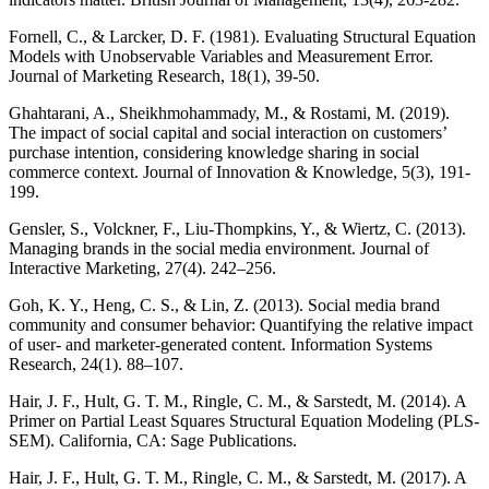
Fornell, C., & Larcker, D. F. (1981). Evaluating Structural Equation
Models with Unobservable Variables and Measurement Error.
Journal of Marketing Research, 18(1), 39-50.
Ghahtarani, A., Sheikhmohammady, M., & Rostami, M. (2019).
The impact of social capital and social interaction on customers’
purchase intention, considering knowledge sharing in social
commerce context. Journal of Innovation & Knowledge, 5(3), 191-
199.
Gensler, S., Volckner, F., Liu-Thompkins, Y., & Wiertz, C. (2013).
Managing brands in the social media environment. Journal of
Interactive Marketing, 27(4). 242–256.
Goh, K. Y., Heng, C. S., & Lin, Z. (2013). Social media brand
community and consumer behavior: Quantifying the relative impact
of user- and marketer-generated content. Information Systems
Research, 24(1). 88–107.
Hair, J. F., Hult, G. T. M., Ringle, C. M., & Sarstedt, M. (2014). A
Primer on Partial Least Squares Structural Equation Modeling (PLS-
SEM). California, CA: Sage Publications.
Hair, J. F., Hult, G. T. M., Ringle, C. M., & Sarstedt, M. (2017). A