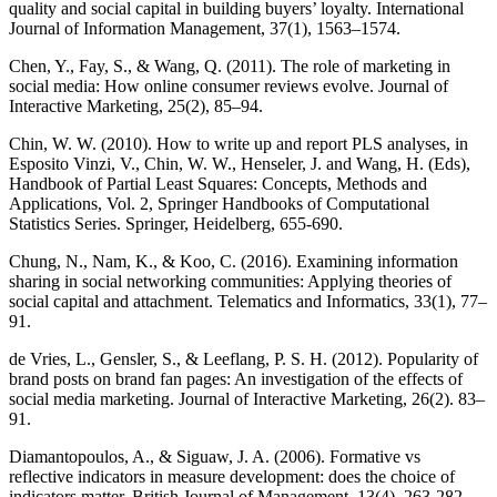
quality and social capital in building buyers’ loyalty. International
Journal of Information Management, 37(1), 1563–1574.
Chen, Y., Fay, S., & Wang, Q. (2011). The role of marketing in
social media: How online consumer reviews evolve. Journal of
Interactive Marketing, 25(2), 85–94.
Chin, W. W. (2010). How to write up and report PLS analyses, in
Esposito Vinzi, V., Chin, W. W., Henseler, J. and Wang, H. (Eds),
Handbook of Partial Least Squares: Concepts, Methods and
Applications, Vol. 2, Springer Handbooks of Computational
Statistics Series. Springer, Heidelberg, 655-690.
Chung, N., Nam, K., & Koo, C. (2016). Examining information
sharing in social networking communities: Applying theories of
social capital and attachment. Telematics and Informatics, 33(1), 77–
91.
de Vries, L., Gensler, S., & Leeflang, P. S. H. (2012). Popularity of
brand posts on brand fan pages: An investigation of the effects of
social media marketing. Journal of Interactive Marketing, 26(2). 83–
91.
Diamantopoulos, A., & Siguaw, J. A. (2006). Formative vs
reflective indicators in measure development: does the choice of
indicators matter. British Journal of Management, 13(4), 263-282.