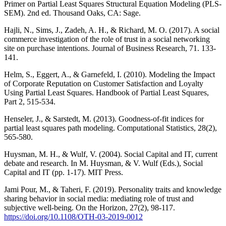
Primer on Partial Least Squares Structural Equation Modeling (PLS-
SEM). 2nd ed. Thousand Oaks, CA: Sage.
Hajli, N., Sims, J., Zadeh, A. H., & Richard, M. O. (2017). A social
commerce investigation of the role of trust in a social networking
site on purchase intentions. Journal of Business Research, 71. 133-
141.
Helm, S., Eggert, A., & Garnefeld, I. (2010). Modeling the Impact
of Corporate Reputation on Customer Satisfaction and Loyalty
Using Partial Least Squares. Handbook of Partial Least Squares,
Part 2, 515-534.
Henseler, J., & Sarstedt, M. (2013). Goodness-of-fit indices for
partial least squares path modeling. Computational Statistics, 28(2),
565-580.
Huysman, M. H., & Wulf, V. (2004). Social Capital and IT, current
debate and research. In M. Huysman, & V. Wulf (Eds.), Social
Capital and IT (pp. 1-17). MIT Press.
Jami Pour, M., & Taheri, F. (2019). Personality traits and knowledge
sharing behavior in social media: mediating role of trust and
subjective well-being. On the Horizon, 27(2), 98-117.
https://doi.org/10.1108/OTH-03-2019-0012