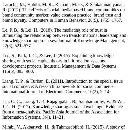
Laroche, M., Habibi, M. R., Richard, M. O., & Sankaranarayanan,
R. (2012). The effects of social media based brand communities on
brand community marker, value creation practice, brand trust and
brand loyalty. Computers in Human Behavior, 28(5). 1755–1767.
Le, P. B., & Lei, H. (2018). The mediating role of trust in
stimulating the relationship between transformational leadership and
knowledge sharing processes. Journal of Knowledge Management,
22(3), 521–537.
Lee, S., Park, J. G., & Lee, J. (2015). Explaining knowledge
sharing with social capital theory in information systems
development projects. Industrial Management & Data Systems,
115(5), 883–900.
Liang, T. P., & Turban, E. (2011). Introduction to the special issue
social commerce: A research framework for social commerce.
International Journal of Electronic Commerce, 16(2), 5–14.
Liu, C. C., Liang, T. P., Rajagopalan, B., Sambamurthy, V., & Wu,
J. C. H. (2012). Knowledge sharing as social exchange: Evidence
from a meta-analysis. Pacific Asia Journal of the Association for
Information Systems, 3(4), 11–21.
Mirabi, V., Akbariyeh, H., & Tahmasebifard, H. (2015). A study of