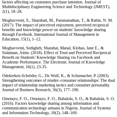
factors affecting on customers purchase intention. Journal of
Multidisciplinary Engineering Science and Technology (JMEST),
2(1), 18–28.
Moghavvemi, S., Sharabati, M., Paramanathan, T., & Rahin, N. M.
(2017). The impact of perceived enjoyment, perceived reciprocal
benefits and knowledge power on students’ knowledge sharing
through Facebook. International Journal of Management in
Education, 15(1), 1–12.
Moghavvemi, Sedigheh, Sharabat, Manal, Klobas, Jane E., &
Sulaiman, Ainin. (2018). Effect of Trust and Perceived Reciprocal
Benefit on Students’ Knowledge Sharing via Facebook and
Academic Performance. The Electronic Journal of Knowledge
Management, 16(1), 23-35.
Odekerken-Schröder, G., De Wulf, K., & Schumacher, P. (2003).
Strengthening outcomes of retailer–consumer relationships: The dual
impact of relationship marketing tactics and consumer personality.
Journal of Business Research, 56(3), 177–190.
Omotayo, F. O., Omotayo, F. O., Babalola, S. O., & Babalola, S. O.
(2016). Factors knowledge sharing among information and
communication technology artisans in Nigeria. Journal of Systems
and Information Technology, 18(2), 148–169.