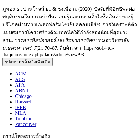
ภูทอง ธ., ปานโรจน์ ธ., & ชงเชื้อ ก. (2020). ปัจจัยที่มีอิทธิพลต่อ
พฤติกรรมในการแบ่งปันความรู้และความตั้งใจซื้อสินค้าของผู้
บริโภคผ่านทางแพลตฟอร์มโซเชียลคอมเมิร์ซ: การวิเคราะห์ตัว
แบบสมการโครงสร้างด้วยเทคนิควิธีกำลังสองน้อยที่สุดบาง
ส่วน.
วารสารศิลปศาสตร์และวิทยาการจัดการ มหาวิทยาลัย
เกษตรศาสตร์
,
7
(2), 70–87. สืบค้น จาก https://so14.tci-
thaijo.org/index.php/jlams/article/view/93
รูปแบบการอ้างอิงเพิ่มเติม
ACM
ACS
APA
ABNT
Chicago
Harvard
IEEE
MLA
Turabian
Vancouver
ดาวน์โหลดการอ้างอิง