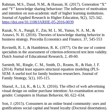
Rahman, M.S., Daud, N.M., & Hassan, H. (2017). Generation “X”
and “Y” knowledge sharing behaviour: The influence of motivation
and intention on non-academic staff of higher learning institutions.
Journal of Applied Research in Higher Education, 9(2), 325-342.
https://doi.org/10.1108/JARHE-05-2016-0039
Razak, N. A., Pangil, F., Zin, M. L. M., Yunus, N. A. M., &
Asnawi, N. H. (2016). Theories of knowledge sharing behavior in
business strategy. Procedia Economics and Finance, 37, 545-553
Rovinelli, R. J., & Hambleton, R. K. (1977). On the use of content
specialists in the assessment of criterion-referenced test item validity.
Dutch Journal of Educational Research, 2, 49-60.
Sarstedt, M., Ringle, C. M., Smith, D., Reams, R., & Hair, J. F.
(2014). Partial least squares structural equation modeling (PLS-
SEM: A useful tool for family business researchers. Journal of
Family Strategy, 5(1), 105-115.
Shaouf, A., Lü, K., & Li, X. (2016). The effect of web advertising
visual design on online purchase intention: An examination across
gender. Computers in Human Behavior, 60, 622–634.
Son, J. (2015). Consumers in an online brand community: uses and
gratifications social capital and brand loyalty (Doctoral dissertation).