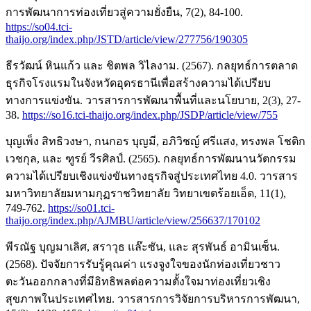
การพัฒนาการท่องเที่ยวสู่ความยั่งยืน, 7(2), 84-100.
https://so04.tci-
thaijo.org/index.php/JSTD/article/view/277756/190305
ธีรวัฒน์ หินแก้ว และ ชิตพล วิไลงาม. (2567). กลยุทธ์การตลาด
ธุรกิจโรงแรมในจังหวัดอุดรธานีเพื่อสร้างความได้เปรียบ
ทางการแข่งขัน. วารสารการพัฒนาพื้นที่และนโยบาย, 2(3), 27-
38.
https://so16.tci-thaijo.org/index.php/JSDP/article/view/755
บุญเพ็ง สิทธิวงษา, กนกอร บุญมี, อภิวิชญ์ ศรีแสง, ทรงพล โชติก
เวชกุล, และ ฑูรย์ วีรศิลป์. (2565). กลยุทธ์การพัฒนานวัตกรรม
ความได้เปรียบเชิงแข่งขันทางธุรกิจสู่ประเทศไทย 4.0. วารสาร
มหาวิทยาลัยมหามกุฏราชวิทยาลัย วิทยาเขตร้อยเอ็ด, 11(1),
749-762.
https://so01.tci-
thaijo.org/index.php/AJMBU/article/view/256637/170102
พีรณัฐ บุญมาเลิศ, สราวุธ แล๊ะซัน, และ สุรพันธ์ อามินเซ็น.
(2568). ปัจจัยการรับรู้คุณค่า แรงจูงใจของนักท่องเที่ยวชาว
ตะวันออกกลางที่มีอิทธิพลต่อความตั้งใจมาท่องเที่ยวเชิง
สุขภาพในประเทศไทย. วารสารการวิจัยการบริหารการพัฒนา,