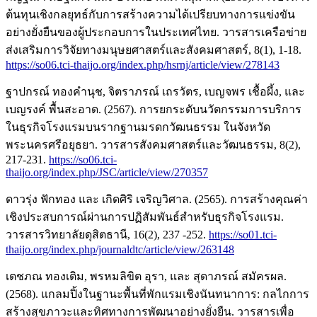
ต้นทุนเชิงกลยุทธ์กับการสร้างความได้เปรียบทางการแข่งขัน
อย่างยั่งยืนของผู้ประกอบการในประเทศไทย. วารสารเครือข่าย
ส่งเสริมการวิจัยทางมนุษยศาสตร์และสังคมศาสตร์, 8(1), 1-18.
https://so06.tci-thaijo.org/index.php/hsrnj/article/view/278143
ฐาปกรณ์ ทองคำนุช, จิตราภรณ์ เถรวัตร, เบญจพร เชื้อผึ้ง, และ
เบญรงค์ พื้นสะอาด. (2567). การยกระดับนวัตกรรมการบริการ
ในธุรกิจโรงแรมบนรากฐานมรดกวัฒนธรรม ในจังหวัด
พระนครศรีอยุธยา. วารสารสังคมศาสตร์และวัฒนธรรม, 8(2),
217-231.
https://so06.tci-
thaijo.org/index.php/JSC/article/view/270357
ดาวรุ่ง ฟักทอง และ เกิดศิริ เจริญวิศาล. (2565). การสร้างคุณค่า
เชิงประสบการณ์ผ่านการปฏิสัมพันธ์สำหรับธุรกิจโรงแรม.
วารสารวิทยาลัยดุสิตธานี, 16(2), 237 -252.
https://so01.tci-
thaijo.org/index.php/journaldtc/article/view/263148
เตชภณ ทองเติม, พรหมลิขิต อุรา, และ สุดาภรณ์ สมัครผล.
(2568). แกลมปิ้งในฐานะพื้นที่พักแรมเชิงนันทนาการ: กลไกการ
สร้างสุขภาวะและทิศทางการพัฒนาอย่างยั่งยืน. วารสารเพื่อ