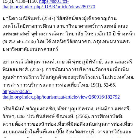
15(3), 4138-4150.
https://so01.tci-
thaijo.org/index.php/JDAR/article/view/280770
มานิดา มณีอินทร์. (2547) วิสัยทัศน์ของผู้เชี่ยวชาญด้าน
เทคโนโลยีทางการศึกษา สาขาวิทยาศาสตร์การแพทย์ คณะ
แพทยศาสตร์ จุฬาลงกรณ์มหาวิทยาลัย ในช่วงอีก 10 ปี ข้างหน้า
(พ.ศ.2546-2556) โดยใช้เทคนิควิจัยอนาคต. กรุงเทพมหานคร:
มหาวิทยาลัยเกษตรศาสตร์
เยาวภรณ์ เลิศกุลทานนท์, เกษวดี พุทธภูมิพิทักษ์, และ ฉลองศรี
พิมลสมพงศ์. (2567). การพัฒนาการบริหารนวัตกรรมเพื่อเพิ่ม
คุณค่าการบริการให้แก่ลูกค้าของธุรกิจโรงแรมในประเทศไทย.
วารสารการบริการและการท่องเที่ยวไทย, 19(1), 52-65.
https://so04.tci-
thaijo.org/index.php/tourismtaat/article/view/260916/182792
วริทธินันท์ ขวัญมงคลชัย, พัชร บุญปกครอง, เขมมิกา แพงศรี
รักษา, และ ประพันธ์พงษ์ ชิณพงษ์. (2566). การศึกษาปัจจัย
ความต้องการของนักท่องเที่ยวที่มีต่อสิ่งสนับสนุนการท่องเที่ยว
แบบแกลมปิ้งในพื้นที่แคมป์ปิ้ง จังหวัดสระบุรี. วารสารวิจัยและ