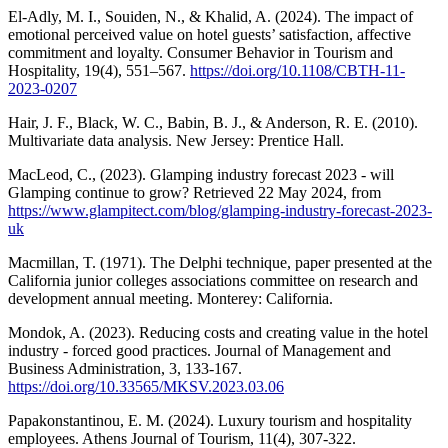
El-Adly, M. I., Souiden, N., & Khalid, A. (2024). The impact of
emotional perceived value on hotel guests’ satisfaction, affective
commitment and loyalty. Consumer Behavior in Tourism and
Hospitality, 19(4), 551–567.
https://doi.org/10.1108/CBTH-11-
2023-0207
Hair, J. F., Black, W. C., Babin, B. J., & Anderson, R. E. (2010).
Multivariate data analysis. New Jersey: Prentice Hall.
MacLeod, C., (2023). Glamping industry forecast 2023 - will
Glamping continue to grow? Retrieved 22 May 2024, from
https://www.glampitect.com/blog/glamping-industry-forecast-2023-
uk
Macmillan, T. (1971). The Delphi technique, paper presented at the
California junior colleges associations committee on research and
development annual meeting. Monterey: California.
Mondok, A. (2023). Reducing costs and creating value in the hotel
industry - forced good practices. Journal of Management and
Business Administration, 3, 133-167.
https://doi.org/10.33565/MKSV.2023.03.06
Papakonstantinou, E. M. (2024). Luxury tourism and hospitality
employees. Athens Journal of Tourism, 11(4), 307-322.