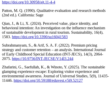
https://doi.org/10.30958/ajt.11-4-4
Patton, M. Q. (1990). Qualitative evaluation and research methods
(2nd ed.). California: Sage
Qian, J., & Li, X. (2024). Perceived value, place identity, and
behavioral intention: An investigation on the influence mechanism
of sustainable development in rural tourism. Sustainability, 16(4),
1583.
https://doi.org/10.3390/su16041583
Subrahmanyam, S., & Arif, S. A. F. (2022). Premium pricing
strategy and customer retention – an analysis. International Journal
of Early Childhood Special Education (INT-JECS), 14(3), 2064-
2075.
https://10.9756/INT-JECSE/V14I3.244
Zhafarini, G., Saefullah, K., & Winoto, Y. (2025). The sustainable
glamping experience escape: Exploring visitor experience and
environmental awareness. Journal of Universal Studies, 5(9), 11435-
11446.
https://doi.org/10.59188/eduvest.v5i9.52127