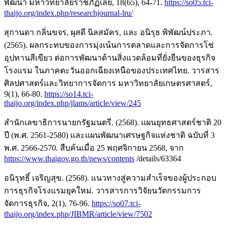
พัฒนา มหาวิทยาลัยราชภัฏเลย, 18(65), 64-71.
https://so05.tci-
thaijo.org/index.php/researchjournal-lru/
สุกานดา กลิ่นขจร, ผุสดี นิลสมัคร, และ อนิรุธ พิพัฒน์ประภา.
(2565). ผลกระทบของการมุ่งเน้นการตลาดและการจัดการโซ่
อุปทานสีเขียว ต่อการพัฒนาด้านสิ่งแวดล้อมที่ยั่งยืนของธุรกิจ
โรงแรม ในภาคตะวันออกเฉียงเหนือของประเทศไทย. วารสาร
ศิลปศาสตร์และวิทยาการจัดการ มหาวิทยาลัยเกษตรศาสตร์,
9(1), 66-80.
https://so14.tci-
thaijo.org/index.php/jlams/article/view/245
สำนักเลขาธิการนายกรัฐมนตรี. (2568). แผนยุทธศาสตร์ชาติ 20
ปี (พ.ศ. 2561-2580) และแผนพัฒนาเศรษฐกิจแห่งชาติ ฉบับที่ 3
พ.ศ. 2566-2570. สืบค้นเมื่อ 25 พฤศจิกายน 2568, จาก
https://www.thaigov.go.th/news/contents
/details/63364
อนิรุทธิ์ เจริญสุข. (2568). แนวทางสู่ความสำเร็จของผู้ประกอบ
การธุรกิจโรงแรมยุคใหม่. วารสารการวิจัยนวัตกรรมการ
จัดการธุรกิจ, 2(1), 76-96.
https://so07.tci-
thaijo.org/index.php/JIBMR/article/view/7502