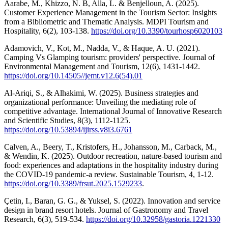
Aarabe, M., Khizzo, N. B, Alla, L. & Benjelloun, A. (2025).
Customer Experience Management in the Tourism Sector: Insights
from a Bibliometric and Thematic Analysis. MDPI Tourism and
Hospitality, 6(2), 103-138.
https://doi.org/10.3390/tourhosp6020103
Adamovich, V., Kot, M., Nadda, V., & Haque, A. U. (2021).
Camping Vs Glamping tourism: providers' perspective. Journal of
Environmental Management and Tourism, 12(6), 1431-1442.
https://doi.org/10.14505//jemt.v12.6(54).01
Al-Ariqi, S., & Alhakimi, W. (2025). Business strategies and
organizational performance: Unveiling the mediating role of
competitive advantage. International Journal of Innovative Research
and Scientific Studies, 8(3), 1112-1125.
https://doi.org/10.53894/ijirss.v8i3.6761
Calven, A., Beery, T., Kristofers, H., Johansson, M., Carback, M.,
& Wendin, K. (2025). Outdoor recreation, nature-based tourism and
food: experiences and adaptations in the hospitality industry during
the COVID-19 pandemic-a review. Sustainable Tourism, 4, 1-12.
https://doi.org/10.3389/frsut.2025.1529233
.
Çetin, I., Baran, G. G., & Yuksel, S. (2022). Innovation and service
design in brand resort hotels. Journal of Gastronomy and Travel
Research, 6(3), 519-534.
https://doi.org/10.32958/gastoria.1221330