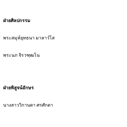
ฝ่ายศิลปกรรม
พระสมุห์ยุทธนา มาลาวํโส
พระนภ จิรวฑฺฒโน
ฝ่ายพิสูจน์อักษร
นางสาววิกานดา ศรศักดา