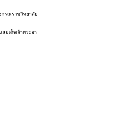
งกรณราชวิทยาลัย
นสมเด็จเจ้าพระยา