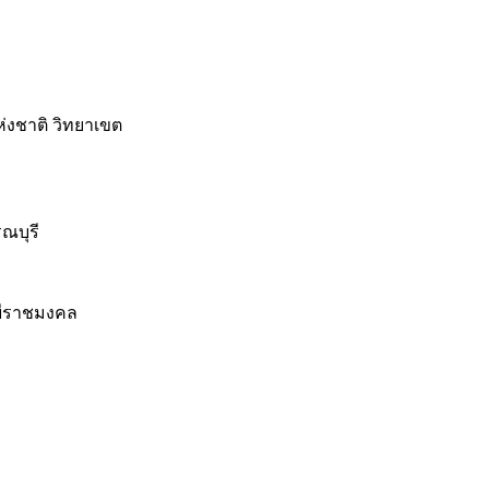
่งชาติ วิทยาเขต
ณบุรี
ยีราชมงคล