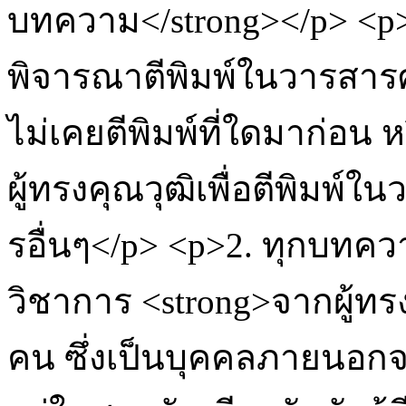
บทความ</strong></p> <p>
พิจารณาตีพิมพ์ในวารสารศ
ไม่เคยตีพิมพ์ที่ใดมาก่อน
ผู้ทรงคุณวุฒิเพื่อตีพิมพ์
รอื่นๆ</p> <p>2. ทุกบท
วิชาการ <strong>จากผู้ทร
คน ซึ่งเป็นบุคคลภายนอก