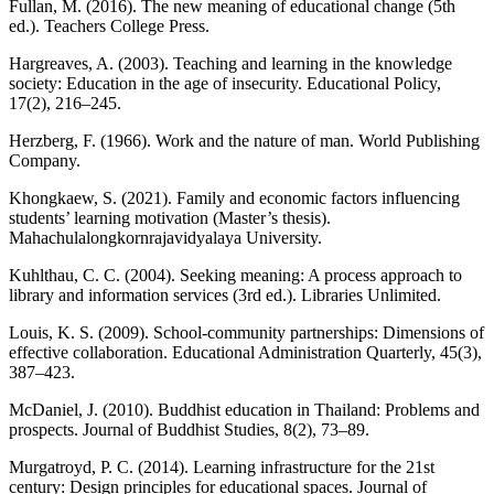
Fullan, M. (2016). The new meaning of educational change (5th
ed.). Teachers College Press.
Hargreaves, A. (2003). Teaching and learning in the knowledge
society: Education in the age of insecurity. Educational Policy,
17(2), 216–245.
Herzberg, F. (1966). Work and the nature of man. World Publishing
Company.
Khongkaew, S. (2021). Family and economic factors influencing
students’ learning motivation (Master’s thesis).
Mahachulalongkornrajavidyalaya University.
Kuhlthau, C. C. (2004). Seeking meaning: A process approach to
library and information services (3rd ed.). Libraries Unlimited.
Louis, K. S. (2009). School-community partnerships: Dimensions of
effective collaboration. Educational Administration Quarterly, 45(3),
387–423.
McDaniel, J. (2010). Buddhist education in Thailand: Problems and
prospects. Journal of Buddhist Studies, 8(2), 73–89.
Murgatroyd, P. C. (2014). Learning infrastructure for the 21st
century: Design principles for educational spaces. Journal of