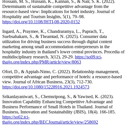
Hossain, M. S., Hussain, K., Kannan, S., & Nair, S. K. (2022).
Determinants of sustainable competitive advantage from the
resource-based view: Implications for hotel industry. Journal of
Hospitality and Tourism Insights, 5(1), 79–98.
https://doi.org/10.1108/JHTI-08-2020-0152
Ingard, A., Praymee, K., Chandraramya, L., Paprach, T.,
Suebsahakarn, S., & Theamtad, N. (2025). Consumer data
utilization for driving business success through digital content
marketing among small accommodation entrepreneurs in the
hospitality industry in thailand’s lower central provinces. Procedia of
multidisciplinary research, 3(12), 29-29.
https://so09.tci-
thaijo.org/index.php/PMR/article/view/8063
Ofori, D., & Appiah-Nimo, C. (2022). Relationship management,
competitive advantage and performance of hotels: a resource-based
view. Journal of African Business, 23(3), 712-730.
https://doi.org/10.1080/15228916.2021.1924573
Srikanlayaniwart, S., Chemsripong, S., & Yawised, K. (2023).
Innovation Capability Enhancing Competitive Advantage and
Business Performance of Small Hotels in Thailand. Journal of
Business, Innovation and Sustainability (JBIS), 18(4). 166-185.
https://so02.tci-
thaijo.org/index.php/BECJournal/article/view/258692