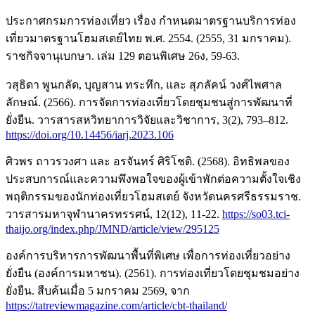
ประกาศกรมการท่องเที่ยว เรื่อง กำหนดมาตรฐานบริการท่อง
เที่ยวมาตรฐานโฮมสเตย์ไทย พ.ศ. 2554. (2555, 31 มกราคม).
ราชกิจจานุเบกษา. เล่ม 129 ตอนพิเศษ 26ง, 59-63.
วสุธิดา พูนกลัด, บุญสาน ทระทึก, และ สุภลัคน์ วงศ์ไพศาล
ลักษณ์. (2566). การจัดการท่องเที่ยวโดยชุมชนสู่การพัฒนาที่
ยั่งยืน. วารสารสหวิทยาการวิจัยและวิชาการ, 3(2), 793–812.
https://doi.org/10.14456/iarj.2023.106
ศิวพร ถาวรวงศา และ อรจันทร์ ศิริโชติ. (2568). อิทธิพลของ
ประสบการณ์และความพึงพอใจของผู้เข้าพักต่อความตั้งใจเชิง
พฤติกรรมของนักท่องเที่ยวโฮมสเตย์ จังหวัดนครศรีธรรมราช.
วารสารมหาจุฬานาครทรรศน์, 12(12), 11-22.
https://so03.tci-
thaijo.org/index.php/JMND/article/view/295125
องค์การบริหารการพัฒนาพื้นที่พิเศษ เพื่อการท่องเที่ยวอย่าง
ยั่งยืน (องค์การมหาชน). (2561). การท่องเที่ยวโดยชุมชมอย่าง
ยั่งยืน. สืบค้นเมื่อ 5 มกราคม 2569, จาก
https://tatreviewmagazine.com/article/cbt-thailand/