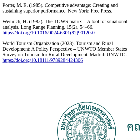
Porter, M. E. (1985). Competitive advantage: Creating and
sustaining superior performance. New York: Free Press.
Weihrich, H. (1982). The TOWS matrix—A tool for situational
analysis. Long Range Planning, 15(2), 54–66.
https://doi.org/10.1016/0024-6301(82)90120-0
World Tourism Organization (2023). Tourism and Rural
Development: A Policy Perspective – UNWTO Member States
Survey on Tourism for Rural Development. Madrid: UNWTO.
https://doi.org/10.18111/9789284424306