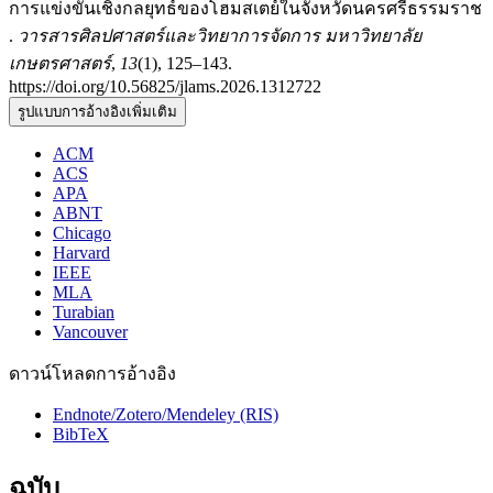
การแข่งขันเชิงกลยุทธ์ของโฮมสเตย์ในจังหวัดนครศรีธรรมราช
.
วารสารศิลปศาสตร์และวิทยาการจัดการ มหาวิทยาลัย
เกษตรศาสตร์
,
13
(1), 125–143.
https://doi.org/10.56825/jlams.2026.1312722
รูปแบบการอ้างอิงเพิ่มเติม
ACM
ACS
APA
ABNT
Chicago
Harvard
IEEE
MLA
Turabian
Vancouver
ดาวน์โหลดการอ้างอิง
Endnote/Zotero/Mendeley (RIS)
BibTeX
ฉบับ