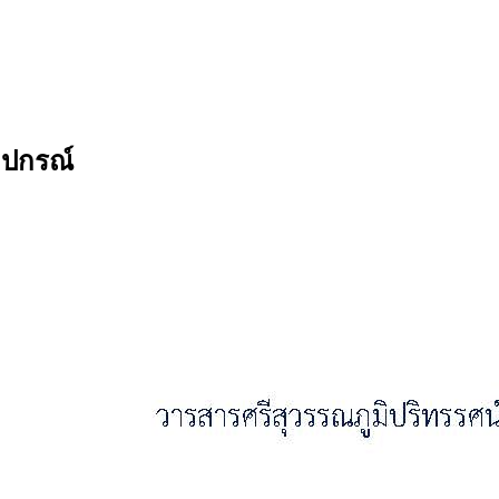
ีปกรณ์