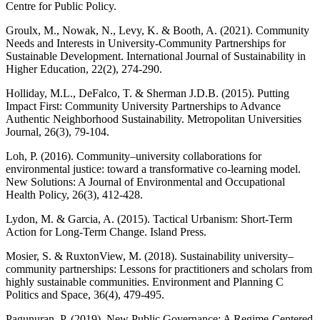
Centre for Public Policy.
Groulx, M., Nowak, N., Levy, K. & Booth, A. (2021). Community
Needs and Interests in University-Community Partnerships for
Sustainable Development. International Journal of Sustainability in
Higher Education, 22(2), 274-290.
Holliday, M.L., DeFalco, T. & Sherman J.D.B. (2015). Putting
Impact First: Community University Partnerships to Advance
Authentic Neighborhood Sustainability. Metropolitan Universities
Journal, 26(3), 79-104.
Loh, P. (2016). Community–university collaborations for
environmental justice: toward a transformative co-learning model.
New Solutions: A Journal of Environmental and Occupational
Health Policy, 26(3), 412-428.
Lydon, M. & Garcia, A. (2015). Tactical Urbanism: Short-Term
Action for Long-Term Change. Island Press.
Mosier, S. & RuxtonView, M. (2018). Sustainability university–
community partnerships: Lessons for practitioners and scholars from
highly sustainable communities. Environment and Planning C
Politics and Space, 36(4), 479-495.
Pagunuran, P. (2019). New Public Governance: A Regime-Centered