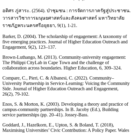
อดิศร ภู่สาระ. (2564). ป่าชุมชน : การจัดการภาครัฐสู่ประชาชน.
วารสารวิชาการมนุษยศาสตร์และสังคมศาสตร์ มหาวิทยาลัย
ราชภัฏพระนครศรีอยุธยา, 9(1), 1-21.
Barker, D. (2004). The scholarship of engagement: A taxonomy of
five emerging practices. Journal of Higher Education Outreach and
Engagement, 9(2), 123–137.
Brown-Luthango, M. (2013). Community-university engagement:
The Philippi CityLab in Cape Town and the challenge of
collaboration across boundaries. Higher Education, 6, 309–324.
Compare, C., Pieri, C. & Albanesi, C. (2022). Community–
University Partnership in Service-Learning: Voicing the Community
Side. Journal of Higher Education Outreach and Engagement,
26(2), 79-102.
Enos, S. & Morton, K. (2003). Developing a theory and practice of
campus-community partnerships. In B. Jacoby (Ed.), Building
service partnerships (pp. 20–41). Jossey-Bass.
Goddard, J., Hazelkorn, E., Upton, S. & Boland, T. (2018),
Maximising Universities’ Civic Contribution: A Policy Paper. Wales