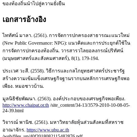
ของท้องถิ่นนำไปสู่ความยั่งยืน
เอกสารอ้างอิง
ไททัศน์ มาลา. (2561). การจัดการปกครองสาธารณะแนวใหม่
(New Public Governance: NPG): แนวคิดและการประยุกต์ใช้ใน
การจัดการปกครองท้องถิ่น. วารสารวไลยอลงกรณ์ปริทัศน์
(มนุษยศาสตร์และสังคมศาสตร์), 8(1), 179-194.
ประเวศ วะสี. (2558). วิธีการและกลไกยุทธศาสตร์ประชารัฐ
สร้างความเข้มแข็งเศรษฐกิจฐานรากบนหลักการเศรษฐกิจพอ
เพียง. หมอชาวบ้าน.
มูลนิธิชัยพัฒนา. (2563). องค์ประกอบของเศรษฐกิจพอเพียง.
http://www.chaipat.or.th
/site_content/34-13/3579-2010-10-08-05-
24-39.html
วิจารณ์ พานิช. (2561). มหาวิทยาลัยหุ้นส่วนสังคมที่สหราช
อาณาจักร.
https://www.ubu.ac.th
/web/files_up/40f2018082115482876.pdf