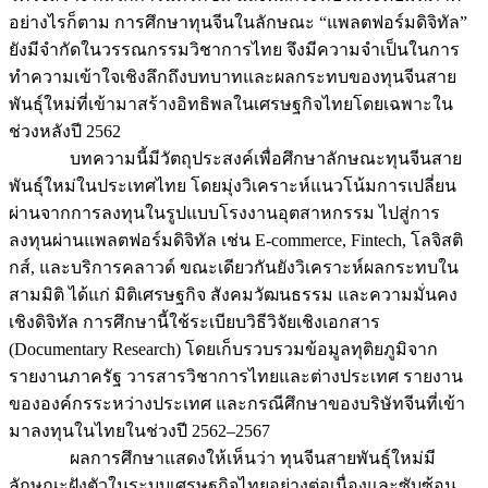
อย่างไรก็ตาม การศึกษาทุนจีนในลักษณะ “แพลตฟอร์มดิจิทัล”
ยังมีจำกัดในวรรณกรรมวิชาการไทย จึงมีความจำเป็นในการ
ทำความเข้าใจเชิงลึกถึงบทบาทและผลกระทบของทุนจีนสาย
พันธุ์ใหม่ที่เข้ามาสร้างอิทธิพลในเศรษฐกิจไทยโดยเฉพาะใน
ช่วงหลังปี 2562
บทความนี้มีวัตถุประสงค์เพื่อศึกษาลักษณะทุนจีนสาย
พันธุ์ใหม่ในประเทศไทย โดยมุ่งวิเคราะห์แนวโน้มการเปลี่ยน
ผ่านจากการลงทุนในรูปแบบโรงงานอุตสาหกรรม ไปสู่การ
ลงทุนผ่านแพลตฟอร์มดิจิทัล เช่น E-commerce, Fintech, โลจิสติ
กส์, และบริการคลาวด์ ขณะเดียวกันยังวิเคราะห์ผลกระทบใน
สามมิติ ได้แก่ มิติเศรษฐกิจ สังคมวัฒนธรรม และความมั่นคง
เชิงดิจิทัล การศึกษานี้ใช้ระเบียบวิธีวิจัยเชิงเอกสาร
(Documentary Research) โดยเก็บรวบรวมข้อมูลทุติยภูมิจาก
รายงานภาครัฐ วารสารวิชาการไทยและต่างประเทศ รายงาน
ขององค์กรระหว่างประเทศ และกรณีศึกษาของบริษัทจีนที่เข้า
มาลงทุนในไทยในช่วงปี 2562–2567
ผลการศึกษาแสดงให้เห็นว่า ทุนจีนสายพันธุ์ใหม่มี
ลักษณะฝังตัวในระบบเศรษฐกิจไทยอย่างต่อเนื่องและซับซ้อน