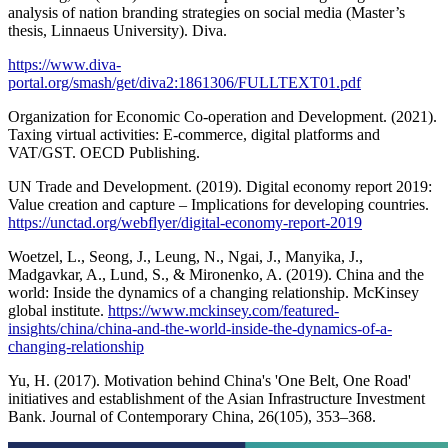
analysis of nation branding strategies on social media (Master’s
thesis, Linnaeus University). Diva.
https://www.diva-
portal.org/smash/get/diva2:1861306/FULLTEXT01.pdf
Organization for Economic Co-operation and Development. (2021).
Taxing virtual activities: E-commerce, digital platforms and
VAT/GST. OECD Publishing.
UN Trade and Development. (2019). Digital economy report 2019:
Value creation and capture – Implications for developing countries.
https://unctad.org/webflyer/digital-economy-report-2019
Woetzel, L., Seong, J., Leung, N., Ngai, J., Manyika, J.,
Madgavkar, A., Lund, S., & Mironenko, A. (2019). China and the
world: Inside the dynamics of a changing relationship. McKinsey
global institute.
https://www.mckinsey.com/featured-
insights/china/china-and-the-world-inside-the-dynamics-of-a-
changing-relationship
Yu, H. (2017). Motivation behind China's 'One Belt, One Road'
initiatives and establishment of the Asian Infrastructure Investment
Bank. Journal of Contemporary China, 26(105), 353–368.